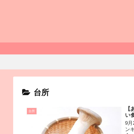
台所
【
台所
い
9
ン