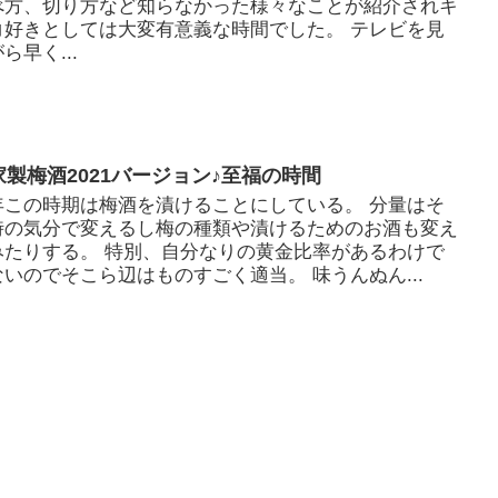
べ方、切り方など知らなかった様々なことが紹介されキ
コ好きとしては大変有意義な時間でした。 テレビを見
ら早く...
家製梅酒2021バージョン♪至福の時間
年この時期は梅酒を漬けることにしている。 分量はそ
時の気分で変えるし梅の種類や漬けるためのお酒も変え
みたりする。 特別、自分なりの黄金比率があるわけで
ないのでそこら辺はものすごく適当。 味うんぬん...