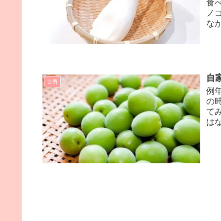
食
ノ
なが
自
台所
例
の
て
は